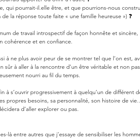
re, qui pourrait-il.elle être, et que pourrions-nous const
 de la réponse toute faite « une famille heureuse ») 
❓
mum de travail introspectif de façon honnête et sincère,
en cohérence et en confiance.
i à ne plus avoir peur de se montrer tel que l’on est, av
en sûr à aller à la rencontre d’un être véritable et non p
neusement nourri au fil du temps.
in à s’ouvrir progressivement à quelqu’un de différent d
es propres besoins, sa personnalité, son histoire de vie…
cidera d’aller explorer ou pas.
es-là entre autres que j’essaye de sensibiliser les homme