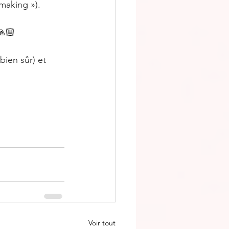
making »).
🙏🏼
bien sûr) et 
Voir tout