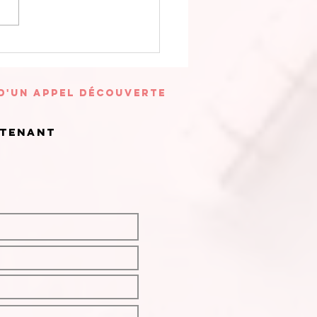
sualisation
idée
 d'un appel découverte
ntenant