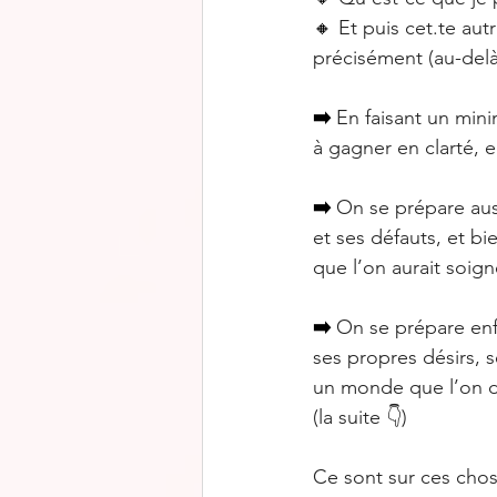
🔸
Et puis cet.te aut
précisément (au-delà
➡️
En faisant un mini
à gagner en clarté, 
➡️
On se prépare auss
et ses défauts, et bi
que l’on aurait soig
➡️
On se prépare enf
ses propres désirs, s
un monde que l’on dé
(la suite 👇)
Ce sont sur ces chos