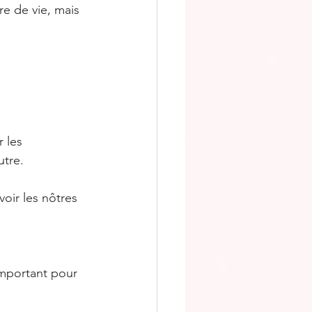
re de vie, mais 
 les 
utre.
oir les nôtres 
important pour 