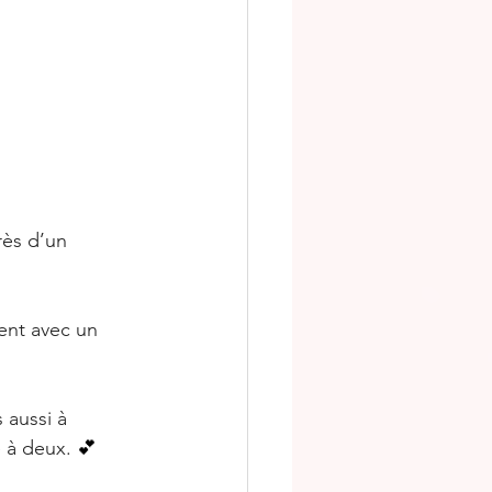
rès d’un 
ent avec un 
 aussi à 
e à deux. 
💕