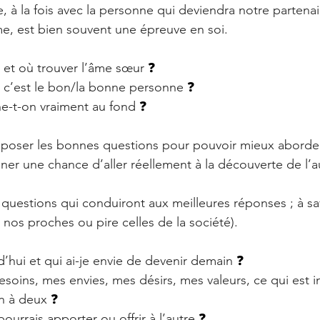
, à la fois avec la personne qui deviendra notre partenai
e, est bien souvent une épreuve en soi. 
et où trouver l’âme sœur 
❓
 c’est le bon/la bonne personne 
❓
e-t-on vraiment au fond 
❓
se poser les bonnes questions pour pouvoir mieux aborder
ner une chance d’aller réellement à la découverte de l’a
questions qui conduiront aux meilleures réponses ; à sav
 nos proches ou pire celles de la société).
d’hui et qui ai-je envie de devenir demain 
❓
soins, mes envies, mes désirs, mes valeurs, ce qui est 
n à deux 
❓
ourrais apporter ou offrir à l’autre 
❓