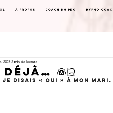
il
À propos
Coaching pro
Hypno-coach
c. 2023
2 min de lecture
 déjà… 👰🏻
s je disais « oui » à mon mari.