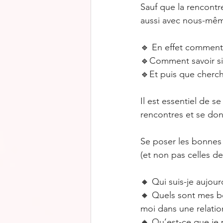
Sauf que la rencontre
aussi avec nous-mêm
🔹
En effet comment 
🔹
Comment savoir si
🔹
Et puis que cherch
Il est essentiel de 
rencontres et se don
Se poser les bonnes 
(et non pas celles de
🔸
Qui suis-je aujour
🔸
Quels sont mes be
moi dans une relatio
🔸
Qu’est-ce que je p