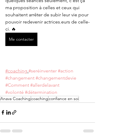
quelques séances seulement, c’est ça 
ma proposition à celles et ceux qui 
souhaitent arrêter de subir leur vie pour 
pouvoir redevenir actrices.eurs de celle-
ci. 
🔥
Me contacter
#coaching
#seréinventer
#action
#changement
#changementdevie
#Comment
#allerdelavant
#volonté
#détermination
Anava Coaching
coaching
confiance en soi