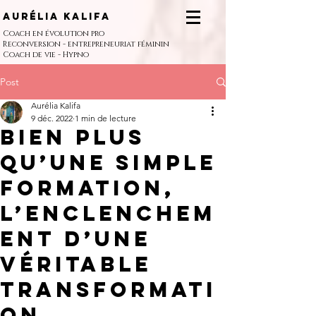
Aurélia Kalifa
Coach en évolution pro
Reconversion - entrepreneuriat féminin
Coach de vie - Hypno
Post
Aurélia Kalifa
9 déc. 2022
1 min de lecture
Bien plus
qu’une simple
formation,
l’enclenchem
ent d’une
véritable
transformati
on