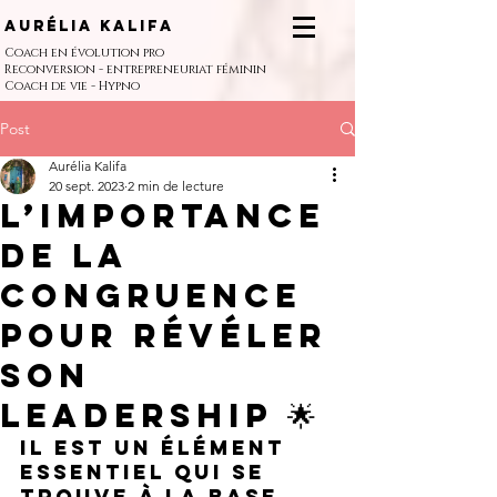
Aurélia Kalifa
Coach en évolution pro
Reconversion - entrepreneuriat féminin
Coach de vie - Hypno
Post
Aurélia Kalifa
20 sept. 2023
2 min de lecture
L’importance
de la
congruence
pour révéler
son
leadership 🌟
Il est un élément 
essentiel qui se 
trouve à la base 