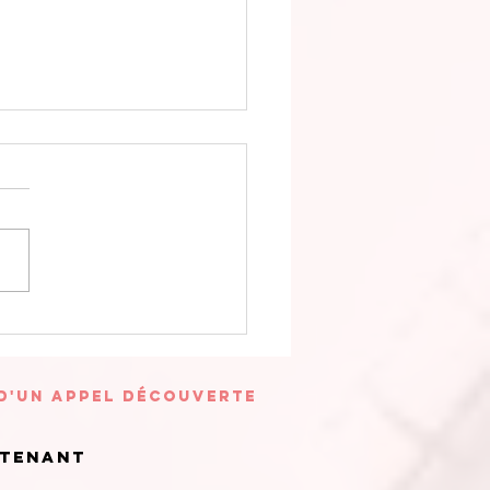
sualisation
idée
 d'un appel découverte
ntenant