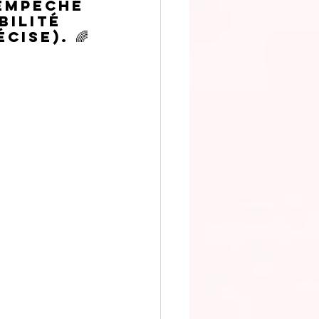
empêché 
bilité 
cise). 🌈