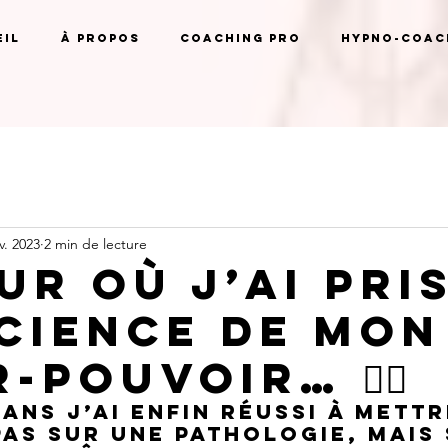
il
À propos
Coaching pro
Hypno-coach
v. 2023
2 min de lecture
ur où j’ai pri
cience de mon
-pouvoir… 🦸‍♀️
 ans j’ai enfin réussi à mettr
as sur une pathologie, mais 