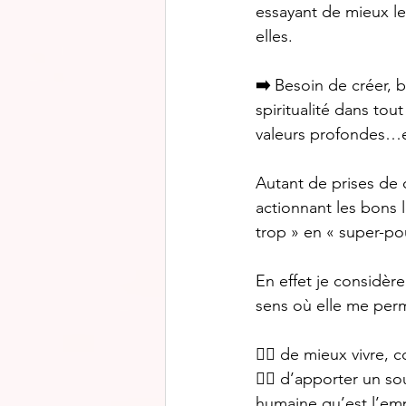
essayant de mieux le
elles. 
➡️
 Besoin de créer, 
spiritualité dans to
valeurs profondes…e
Autant de prises de 
actionnant les bons l
trop » en « super-pou
En effet je considèr
sens où elle me perm
👉🏼
 de mieux vivre, 
👉🏼
 d’apporter un so
humaine qu’est l’em