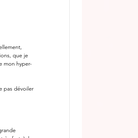
ellement, 
ons, que je 
de mon hyper-
e pas dévoiler 
 grande 