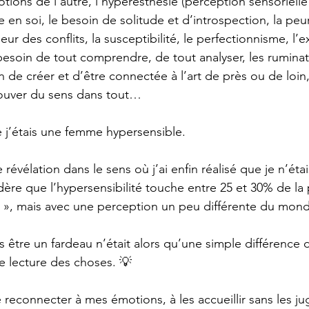
ions de l’autre, l’hyperesthésie (perception sensorielle t
en soi, le besoin de solitude et d’introspection, la peur
eur des conflits, la susceptibilité, le perfectionnisme, l’e
besoin de tout comprendre, de tout analyser, les ruminat
in de créer et d’être connectée à l’art de près ou de loin,
rouver du sens dans tout…
ue j’étais une femme hypersensible.
 révélation dans le sens où j’ai enfin réalisé que je n’éta
ère que l’hypersensibilité touche entre 25 et 30% de la 
e », mais avec une perception un peu différente du monde
s être un fardeau n’était alors qu’une simple différence
 lecture des choses. 
💡
e reconnecter à mes émotions, à les accueillir sans les ju