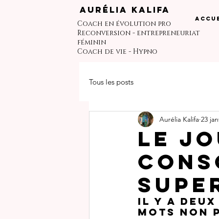
Aurélia Kalifa
Accue
Coach en évolution pro
Reconversion - entrepreneuriat
féminin
Coach de vie - Hypno
Tous les posts
Aurélia Kalifa
23 jan
Le jo
cons
super
Il y a deux
mots non p