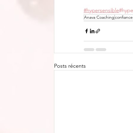
#hypersensible
#hyper
Anava Coaching
confiance
Posts récents