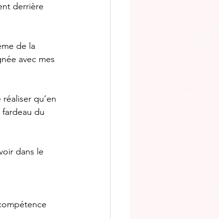
nt derrière 
ême de la 
ignée avec mes 
réaliser qu’en 
« fardeau du 
oir dans le 
e compétence 