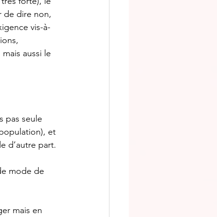
rès forte), le 
 de dire non, 
xigence vis-à-
ions, 
 mais aussi le 
is pas seule 
population), et 
 d’autre part. 
 de mode de 
ger mais en 