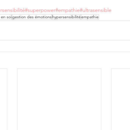
sensibilité
#superpower
#empathie
#ultrasensible
 en soi
gestion des émotions
hypersensibilité
empathie