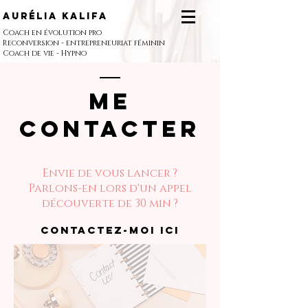
Aurélia Kalifa
Coach en évolution pro
Reconversion - entrepreneuriat féminin
Coach de vie - Hypno
Me
contacter
Envie de vous l
ancer ?
Parlons-en lors d'un appel
découverte de 30 min ?
contactez-moi ici