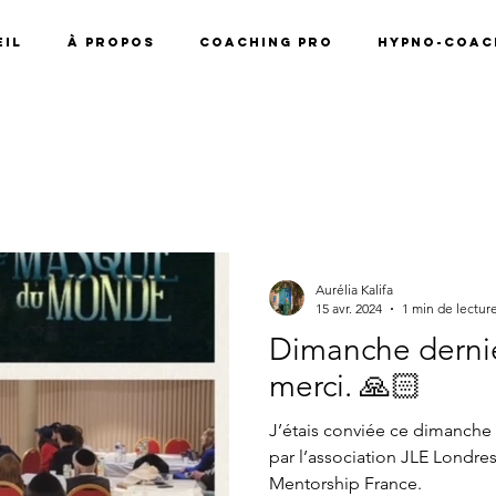
il
À propos
Coaching pro
Hypno-coach
Aurélia Kalifa
15 avr. 2024
1 min de lectur
Dimanche dernier 
merci. 🙏🏻
J’étais conviée ce dimanche
par l’association JLE Londre
Mentorship France.