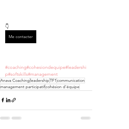
👇
Me contacter
#coaching
#cohesiondequipe
#leadershi
p
#softskills
#management
Anava Coaching
leadership
TF1
communication
management participatif
cohésion d'équipe