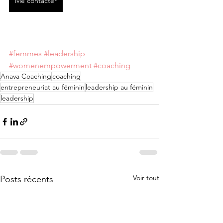
Me contacter
#femmes
#leadership
#womenempowerment
#coaching
Anava Coaching
coaching
entrepreneuriat au féminin
leadership au féminin
leadership
Voir tout
Posts récents